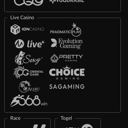
Live Casino
Race
Togel