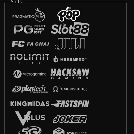
Slots