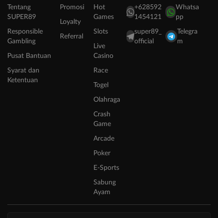
Tentang
Promosi
Hot
+628592
Whatsa
SUPER89
Games
1454121
pp
Loyalty
Responsible
Slots
super89_
Telegra
Referral
Gambling
official
m
Live
Pusat Bantuan
Casino
Syarat dan
Race
Ketentuan
Togel
Olahraga
Crash
Game
Arcade
Poker
E-Sports
Sabung
Ayam