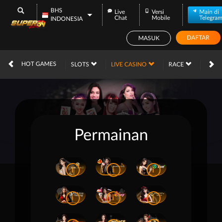
BHS
Live
Versi
Main di
Chat
Mobile
Telegra
INDONESIA
DAFTAR
MASUK
HOT GAMES
SLOTS
LIVE CASINO
RACE
TOG
Permainan
i
i
i
i
i
i