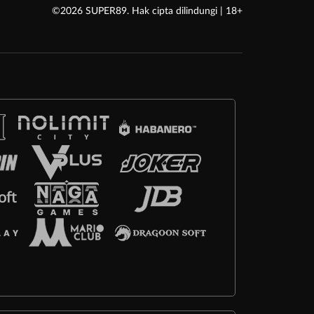
©2026 SUPER89. Hak cipta dilindungi | 18+