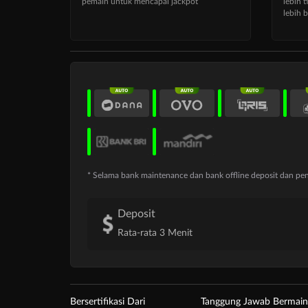
pemain untuk mencapai jackpot
lebih 
lebih 
* Selama bank maintenance dan bank offline deposit dan pen
Deposit
Rata-rata 3 Menit
Bersertifikasi Dari
Tanggung Jawab Bermain