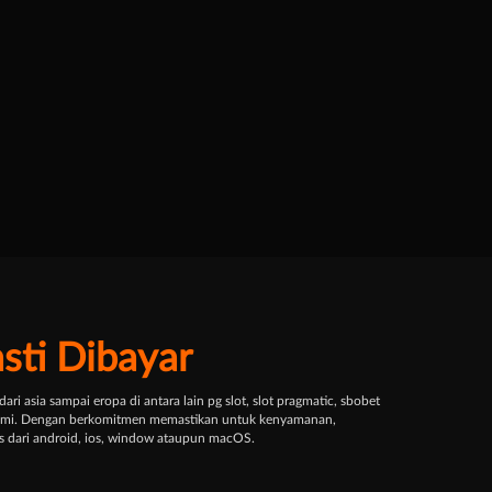
sti Dibayar
i asia sampai eropa di antara lain pg slot, slot pragmatic, sbobet
i resmi. Dengan berkomitmen memastikan untuk kenyamanan,
s dari android, ios, window ataupun macOS.