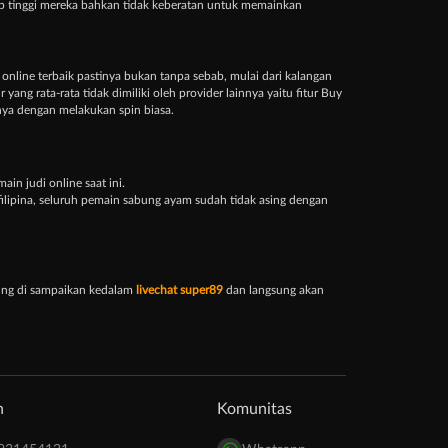
p tinggi mereka bahkan tidak keberatan untuk memainkan
 online terbaik pastinya bukan tanpa sebab, mulai dari kalangan
ang rata-rata tidak dimiliki oleh provider lainnya yaitu fitur Buy
nya dengan melakukan spin biasa.
in judi online saat ini.
ilipina, seluruh pemain sabung ayam sudah tidak asing dengan
sung di sampaikan kedalam
livechat super89
dan langsung akan
n
Komunitas