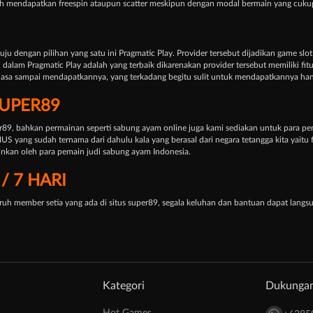
ah mendapatkan freespin ataupun scatter meskipun dengan modal bermain yang cuku
ju dengan pilihan yang satu ini Pragmatic Play. Provider tersebut dijadikan game slot
alam Pragmatic Play adalah yang terbaik dikarenakan provider tersebut memiliki fitur y
 biasa sampai mendapatkannya, yang terkadang begitu sulit untuk mendapatkannya ha
SUPER89
r89, bahkan permainan seperti sabung ayam online juga kami sediakan untuk para pema
ng sudah ternama dari dahulu kala yang berasal dari negara tetangga kita yaitu f
inkan oleh para pemain judi sabung ayam Indonesia.
/ 7 HARI
uruh member setia yang ada di situs super89, segala keluhan dan bantuan dapat lang
Kategori
Dukunga
Hot Games