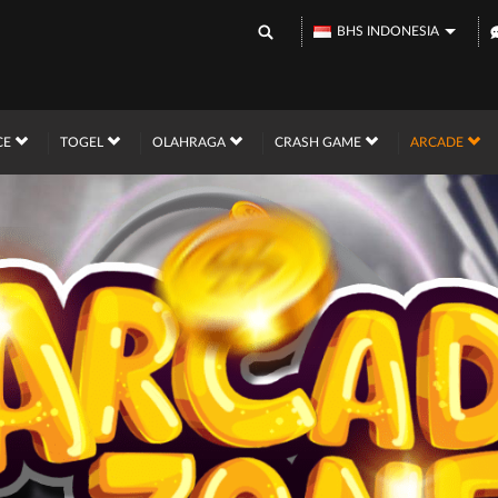
BHS INDONESIA
CE
TOGEL
OLAHRAGA
CRASH GAME
ARCADE