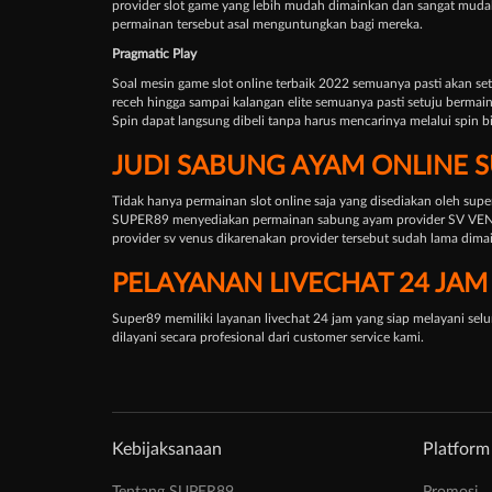
provider slot game yang lebih mudah dimainkan dan sangat mud
permainan tersebut asal menguntungkan bagi mereka.
Pragmatic Play
Soal mesin game slot online terbaik 2022 semuanya pasti akan setu
receh hingga sampai kalangan elite semuanya pasti setuju bermain d
Spin dapat langsung dibeli tanpa harus mencarinya melalui spin
JUDI SABUNG AYAM ONLINE 
Tidak hanya permainan slot online saja yang disediakan oleh supe
SUPER89 menyediakan permainan sabung ayam provider SV VENUS ya
provider sv venus dikarenakan provider tersebut sudah lama dima
PELAYANAN LIVECHAT 24 JAM 
Super89 memiliki layanan livechat 24 jam yang siap melayani sel
dilayani secara profesional dari customer service kami.
Kebijaksanaan
Platform
Tentang SUPER89
Promosi