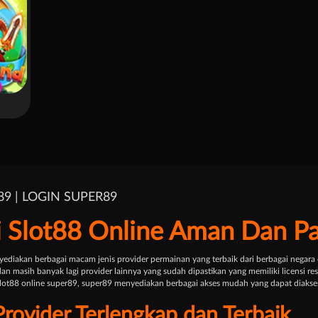
89 | LOGIN SUPER89
i Slot88 Online Aman Dan Pa
ediakan berbagai macam jenis provider permainan yang terbaik dari berbagai negara dar
 dan masih banyak lagi provider lainnya yang sudah dipastikan yang memiliki licens
lot88 online super89, super89 menyediakan berbagai akses mudah yang dapat diakse
rovider Terlengkap dan Terbaik