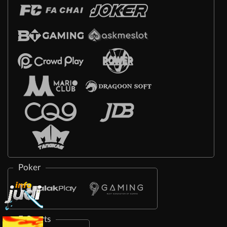
Poker
E-Sports