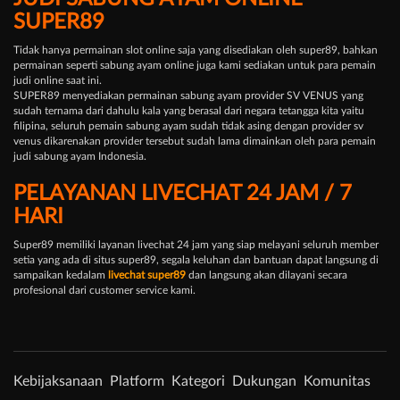
SUPER89
Tidak hanya permainan slot online saja yang disediakan oleh super89, bahkan
permainan seperti sabung ayam online juga kami sediakan untuk para pemain
judi online saat ini.
SUPER89 menyediakan permainan sabung ayam provider SV VENUS yang
sudah ternama dari dahulu kala yang berasal dari negara tetangga kita yaitu
filipina, seluruh pemain sabung ayam sudah tidak asing dengan provider sv
venus dikarenakan provider tersebut sudah lama dimainkan oleh para pemain
judi sabung ayam Indonesia.
PELAYANAN LIVECHAT 24 JAM / 7
HARI
Super89 memiliki layanan livechat 24 jam yang siap melayani seluruh member
setia yang ada di situs super89, segala keluhan dan bantuan dapat langsung di
sampaikan kedalam
livechat super89
dan langsung akan dilayani secara
profesional dari customer service kami.
Kebijaksanaan
Platform
Kategori
Dukungan
Komunitas