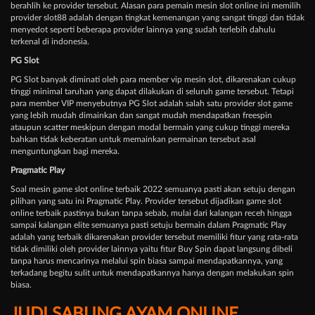
berahlih ke provider tersebut. Alasan para pemain mesin slot online ini memilih
provider slot88 adalah dengan tingkat kemenangan yang sangat tinggi dan tidak
menyedot seperti beberapa provider lainnya yang sudah terlebih dahulu
terkenal di indonesia.
PG Slot
PG Slot banyak diminati oleh para member vip mesin slot, dikarenakan cukup
tinggi minimal taruhan yang dapat dilakukan di seluruh game tersebut. Tetapi
para member VIP menyebutnya PG Slot adalah salah satu provider slot game
yang lebih mudah dimainkan dan sangat mudah mendapatkan freespin
ataupun scatter meskipun dengan modal bermain yang cukup tinggi mereka
bahkan tidak keberatan untuk memainkan permainan tersebut asal
menguntungkan bagi mereka.
Pragmatic Play
Soal mesin game slot online terbaik 2022 semuanya pasti akan setuju dengan
pilihan yang satu ini Pragmatic Play. Provider tersebut dijadikan game slot
online terbaik pastinya bukan tanpa sebab, mulai dari kalangan receh hingga
sampai kalangan elite semuanya pasti setuju bermain dalam Pragmatic Play
adalah yang terbaik dikarenakan provider tersebut memiliki fitur yang rata-rata
tidak dimiliki oleh provider lainnya yaitu fitur Buy Spin dapat langsung dibeli
tanpa harus mencarinya melalui spin biasa sampai mendapatkannya, yang
terkadang begitu sulit untuk mendapatkannya hanya dengan melakukan spin
biasa.
JUDI SABUNG AYAM ONLINE