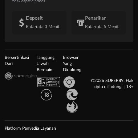
tidak dapat diproses
Deposit
Penarikan
Rata-rata 3 Menit
Rata-rata 5 Menit
Bersertifikasi
Tanggung
Browser
Dari
Jawab
Yang
Bermain
Didukung
©2026 SUPER89. Hak
cipta dilindungi | 18+
Platform Penyedia Layanan