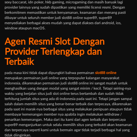
sexy baccarat, idn poker, hkb gaming, microgaming dan masih banyak lagi
provider lainnya yang sudah dipastikan yang memiliki licensi resmi. Dengan
berkomitmen memastikan untuk kenyamanan, keamanan dan menang pasti
dibayar untuk seluruh member judi slot88 online super89, super89
menyediakan berbagai akses mudah yang dapat diakses dari android, ios,
window ataupun macOS.
Agen Resmi Slot Dengan
Provider Terlengkap dan
Terbaik
pada masa kini tidak dapat dipungkiri bahwa permainan
slot88 online
merupakan permainan judi online yang terpopuler kalangan masyarakat
indonesia, dikarenakan permainan judi slot88 online ini sangat mudah untuk
menghasilkan uang dengan modal yang sangat minim / kecil. Tetapi seiring-nya
waktu yang berjalan situs judi slot online terus bertambah dan sudah tidak
terhitung jumlah situs yang ada di-indonesia pada saat ini. Tetapi jangan sampai
salah dalam memilih situs yang benar-benar terbaik dan terpecaya, dikarenakan
pada saat ini marak-nya berbagai situs yang melakukan penipuan ataupun tidak
membayar kemenangan member nya apabila ingin melakukan withdraw /
penarikan kemenangan. Maka dari itu kami dari agen terbaik dan terpercaya
super89 menganjurkan untuk selalu memilih situs yang terbukti akan keamanan
dan terpercaya seperti kami untuk bermain agar tidak terjadi berbagai hal yang
tidak diinginkan.