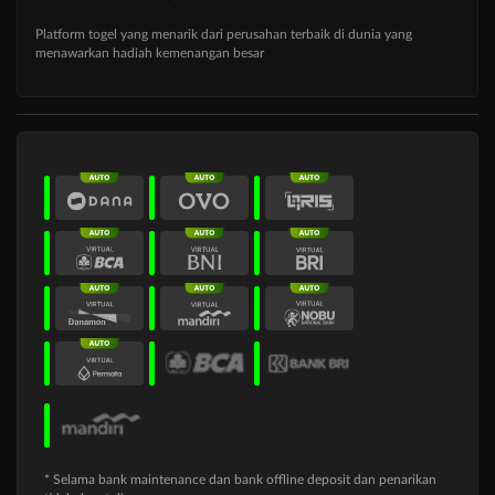
Platform togel yang menarik dari perusahan terbaik di dunia yang
menawarkan hadiah kemenangan besar
* Selama bank maintenance dan bank offline deposit dan penarikan