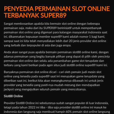
PENYEDIA PERMAINAN SLOT ONLINE
TERBANYAK SUPER89
Sangat membosankan apabila kita bermain slot online dengan beberapa
permainan saja, maka dari itu SUPER89 berinisiatif untuk memperbanyak
permainan slot online yang digemari para kalangan masyarakat indonesia saat
ini, dikarenakan kepuasan member super89 kami adalah nomor 1 bagi kami,
sampai saat ini kita telah menyediakan lebih dari 20 jenis provider slot online
yang terbaik dan terpopuler di asia dan juga eropa.
Anda akan sangat puas apabila bermain permainan slot88 online kami, dengan
adanya permainan yang begitu banyak pilihan yang dapat di pilih oleh pencinta
permainan slot online dan selalu ada penambahan game slot terupdate dan
terbaru yang kami berikan pada agen situs judi slot88 online super89 kami ini.
Banyaknya permainan slot online dicari - cari oleh pemain judi mesin slot
online yang tersedia pada super89 saat ini merupakan game terupdate yang
diberikan saat ini, berikut kita akan merangkumnya dibawah ini untuk jenis
provider yang tersedia yang pasti-nya mudah menang dan mendapatkan
jackpot yang mengejutkan seluruh pemain yang mencobanya.
Slot88 Online
Provider Slot88 Online ini sebelumnya sudah sangat populer di luar indonesia,
tetapi pada tahun 2022 ini tiba - tiba saja provider slot88 online ini masuk ke
indonesia dan langsung saja membuat hampir 60% pemain slot online langsung